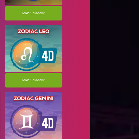
Main Sekarang
Main Sekarang