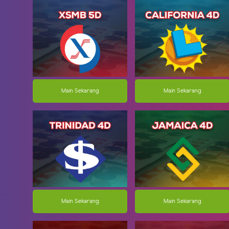
Main Sekarang
Main Sekarang
Main Sekarang
Main Sekarang