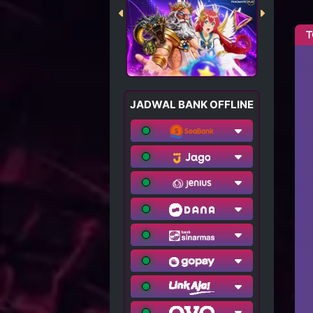
T
JADWAL BANK OFFLINE