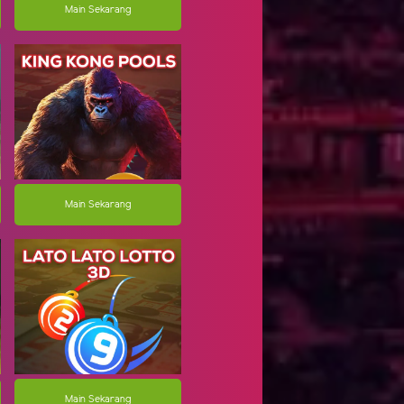
Main Sekarang
Main Sekarang
Main Sekarang