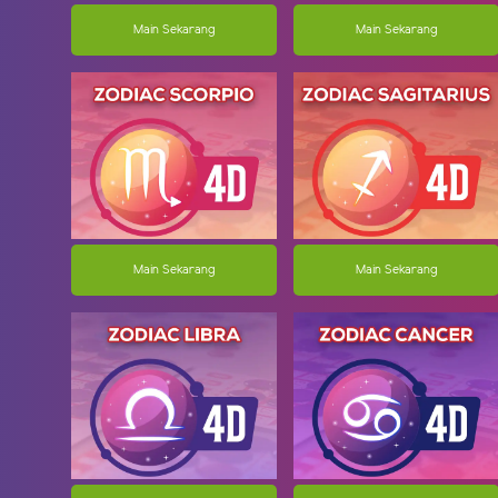
Main Sekarang
Main Sekarang
Main Sekarang
Main Sekarang