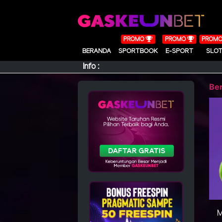
PROMO
PROMO
PROM
BERANDA
SPORTBOOK
E-SPORT
SLO
Info :
Be
M