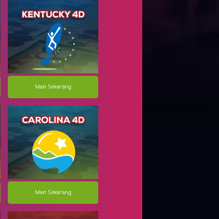
Main Sekarang
Main Sekarang