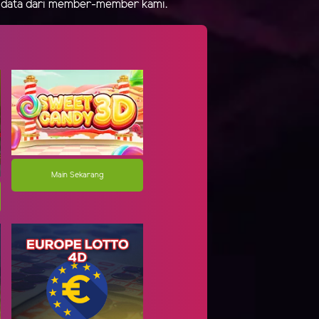
an data dari member-member kami.
Main Sekarang