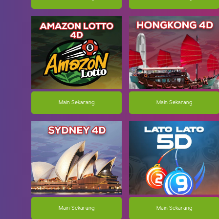
Main Sekarang
Main Sekarang
Main Sekarang
Main Sekarang